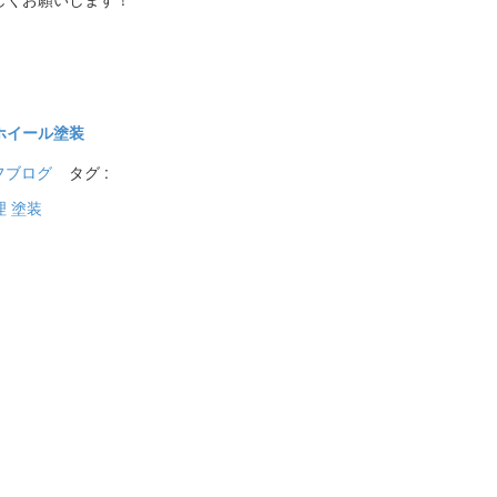
ホイール塗装
フブログ
タグ :
理 塗装