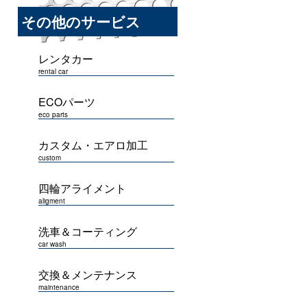
その他のサービス
レンタカー
rental car
ECOパーツ
eco parts
カスタム・エアロ加工
custom
四輪アライメント
aligment
洗車＆コーティング
car wash
交換＆メンテナンス
maintenance