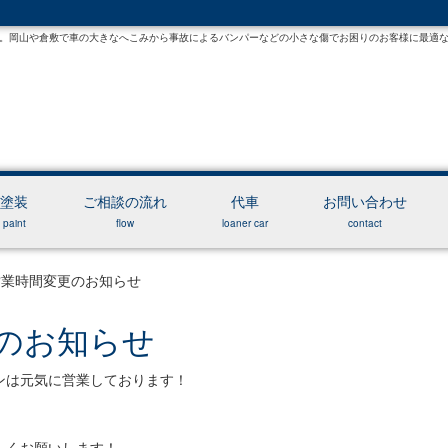
。岡山や倉敷で車の大きなへこみから事故によるバンパーなどの小さな傷でお困りのお客様に最適
塗装
ご相談の流れ
代車
お問い合わせ
paint
flow
loaner car
contact
営業時間変更のお知らせ
のお知らせ
ンは元気に営業しております！
ろしくお願いします！