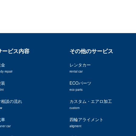
サービス内容
その他のサービス
板金
レンタカー
dy repair
rental car
塗装
ECOパーツ
lnt
eco parts
ご相談の流れ
カスタム・エアロ加工
ow
custom
代車
四輪アライメント
aner car
aligment