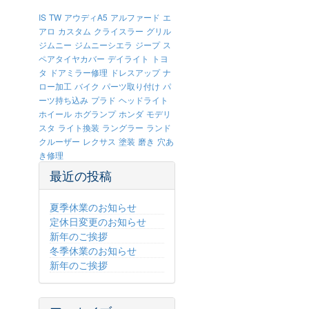
IS
TW
アウディA5
アルファード
エ
アロ
カスタム
クライスラー
グリル
ジムニー
ジムニーシエラ
ジープ
ス
ペアタイヤカバー
デイライト
トヨ
タ
ドアミラー修理
ドレスアップ
ナ
ロー加工
バイク
パーツ取り付け
パ
ーツ持ち込み
プラド
ヘッドライト
ホイール
ホグランプ
ホンダ
モデリ
スタ
ライト換装
ラングラー
ランド
クルーザー
レクサス
塗装
磨き
穴あ
き修理
最近の投稿
夏季休業のお知らせ
定休日変更のお知らせ
新年のご挨拶
冬季休業のお知らせ
新年のご挨拶