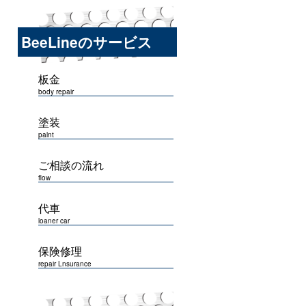
BeeLineのサービス
板金
body repair
塗装
palnt
ご相談の流れ
flow
代車
loaner car
保険修理
repair Lnsurance